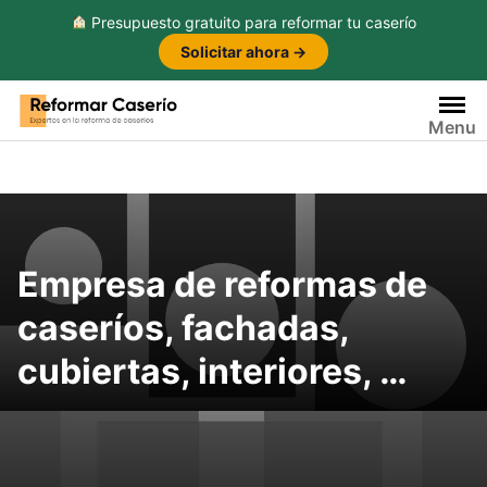
Presupuesto gratuito para reformar tu caserío
Solicitar ahora →
Saltar
al
Menu
contenido
Empresa de reformas de
caseríos, fachadas,
cubiertas, interiores, …