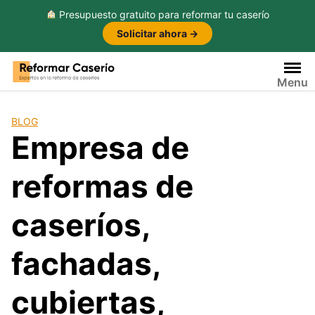
Presupuesto gratuito para reformar tu caserío
Solicitar ahora →
Saltar
al
Menu
contenido
BLOG
Empresa de
reformas de
caseríos,
fachadas,
cubiertas,